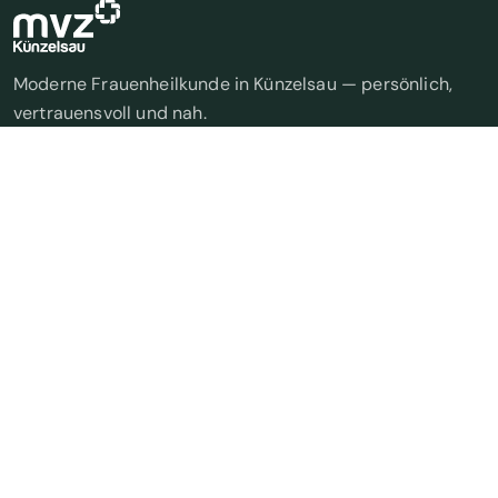
Moderne Frauenheilkunde in Künzelsau — persönlich,
vertrauensvoll und nah.
STANDORTE
Forchtenberg
Möckmühl
Künzelsau
ÖFFNUNGSZEITEN
Montag & Donnerstag
09:00 – 13:00 Uhr
14:00 – 18:30 Uhr
Dienstag & Mittwoch