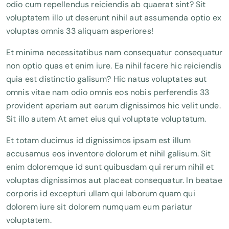
odio cum repellendus reiciendis ab quaerat sint? Sit
voluptatem illo ut deserunt nihil aut assumenda optio ex
voluptas omnis 33 aliquam asperiores!
Et minima necessitatibus nam consequatur consequatur
non optio quas et enim iure. Ea nihil facere hic reiciendis
quia est distinctio galisum? Hic natus voluptates aut
omnis vitae nam odio omnis eos nobis perferendis 33
provident aperiam aut earum dignissimos hic velit unde.
Sit illo autem At amet eius qui voluptate voluptatum.
Et totam ducimus id dignissimos ipsam est illum
accusamus eos inventore dolorum et nihil galisum. Sit
enim doloremque id sunt quibusdam qui rerum nihil et
voluptas dignissimos aut placeat consequatur. In beatae
corporis id excepturi ullam qui laborum quam qui
dolorem iure sit dolorem numquam eum pariatur
voluptatem.