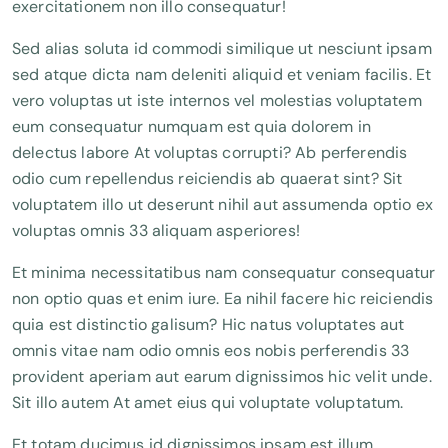
exercitationem non illo consequatur!
Sed alias soluta id commodi similique ut nesciunt ipsam
sed atque dicta nam deleniti aliquid et veniam facilis. Et
vero voluptas ut iste internos vel molestias voluptatem
eum consequatur numquam est quia dolorem in
delectus labore At voluptas corrupti? Ab perferendis
odio cum repellendus reiciendis ab quaerat sint? Sit
voluptatem illo ut deserunt nihil aut assumenda optio ex
voluptas omnis 33 aliquam asperiores!
Et minima necessitatibus nam consequatur consequatur
non optio quas et enim iure. Ea nihil facere hic reiciendis
quia est distinctio galisum? Hic natus voluptates aut
omnis vitae nam odio omnis eos nobis perferendis 33
provident aperiam aut earum dignissimos hic velit unde.
Sit illo autem At amet eius qui voluptate voluptatum.
Et totam ducimus id dignissimos ipsam est illum