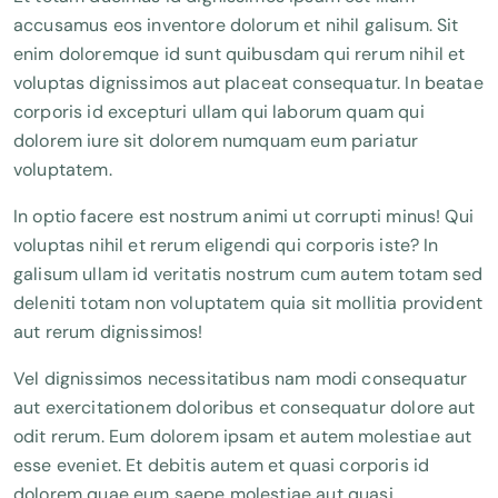
accusamus eos inventore dolorum et nihil galisum. Sit
enim doloremque id sunt quibusdam qui rerum nihil et
voluptas dignissimos aut placeat consequatur. In beatae
corporis id excepturi ullam qui laborum quam qui
dolorem iure sit dolorem numquam eum pariatur
voluptatem.
In optio facere est nostrum animi ut corrupti minus! Qui
voluptas nihil et rerum eligendi qui corporis iste? In
galisum ullam id veritatis nostrum cum autem totam sed
deleniti totam non voluptatem quia sit mollitia provident
aut rerum dignissimos!
Vel dignissimos necessitatibus nam modi consequatur
aut exercitationem doloribus et consequatur dolore aut
odit rerum. Eum dolorem ipsam et autem molestiae aut
esse eveniet. Et debitis autem et quasi corporis id
dolorem quae eum saepe molestiae aut quasi