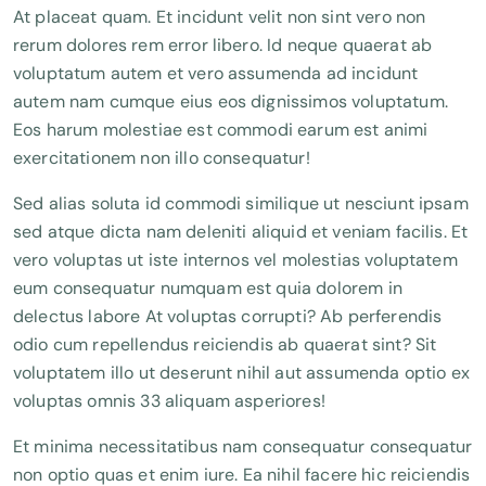
At placeat quam. Et incidunt velit non sint vero non
rerum dolores rem error libero. Id neque quaerat ab
voluptatum autem et vero assumenda ad incidunt
autem nam cumque eius eos dignissimos voluptatum.
Eos harum molestiae est commodi earum est animi
exercitationem non illo consequatur!
Sed alias soluta id commodi similique ut nesciunt ipsam
sed atque dicta nam deleniti aliquid et veniam facilis. Et
vero voluptas ut iste internos vel molestias voluptatem
eum consequatur numquam est quia dolorem in
delectus labore At voluptas corrupti? Ab perferendis
odio cum repellendus reiciendis ab quaerat sint? Sit
voluptatem illo ut deserunt nihil aut assumenda optio ex
voluptas omnis 33 aliquam asperiores!
Et minima necessitatibus nam consequatur consequatur
non optio quas et enim iure. Ea nihil facere hic reiciendis