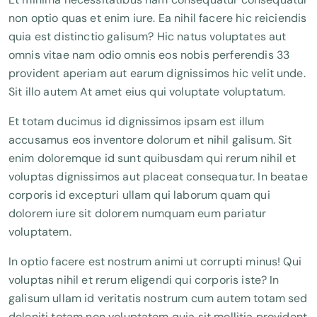
non optio quas et enim iure. Ea nihil facere hic reiciendis
quia est distinctio galisum? Hic natus voluptates aut
omnis vitae nam odio omnis eos nobis perferendis 33
provident aperiam aut earum dignissimos hic velit unde.
Sit illo autem At amet eius qui voluptate voluptatum.
Et totam ducimus id dignissimos ipsam est illum
accusamus eos inventore dolorum et nihil galisum. Sit
enim doloremque id sunt quibusdam qui rerum nihil et
voluptas dignissimos aut placeat consequatur. In beatae
corporis id excepturi ullam qui laborum quam qui
dolorem iure sit dolorem numquam eum pariatur
voluptatem.
In optio facere est nostrum animi ut corrupti minus! Qui
voluptas nihil et rerum eligendi qui corporis iste? In
galisum ullam id veritatis nostrum cum autem totam sed
deleniti totam non voluptatem quia sit mollitia provident