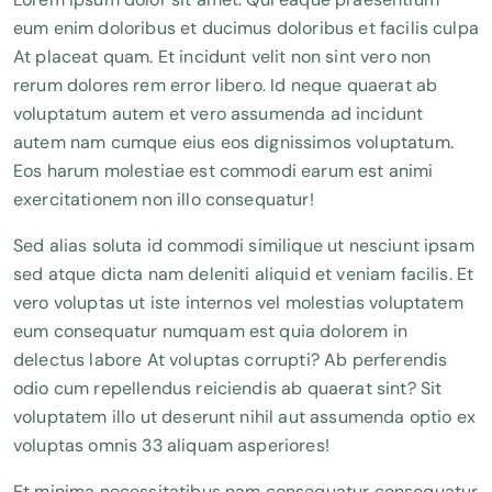
eum enim doloribus et ducimus doloribus et facilis culpa
At placeat quam. Et incidunt velit non sint vero non
rerum dolores rem error libero. Id neque quaerat ab
voluptatum autem et vero assumenda ad incidunt
autem nam cumque eius eos dignissimos voluptatum.
Eos harum molestiae est commodi earum est animi
exercitationem non illo consequatur!
Sed alias soluta id commodi similique ut nesciunt ipsam
sed atque dicta nam deleniti aliquid et veniam facilis. Et
vero voluptas ut iste internos vel molestias voluptatem
eum consequatur numquam est quia dolorem in
delectus labore At voluptas corrupti? Ab perferendis
odio cum repellendus reiciendis ab quaerat sint? Sit
voluptatem illo ut deserunt nihil aut assumenda optio ex
voluptas omnis 33 aliquam asperiores!
Et minima necessitatibus nam consequatur consequatur