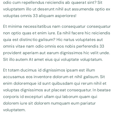
odio cum repellendus reiciendis ab quaerat sint? Sit
voluptatem illo ut deserunt nihil aut assumenda optio ex
voluptas omnis 33 aliquam asperiores!
Et minima necessitatibus nam consequatur consequatur
non optio quas et enim iure. Ea nihil facere hic reiciendis
quia est distinctio galisum? Hic natus voluptates aut
omnis vitae nam odio omnis eos nobis perferendis 33
provident aperiam aut earum dignissimos hic velit unde.
Sit illo autem At amet eius qui voluptate voluptatum.
Et totam ducimus id dignissimos ipsam est illum
accusamus eos inventore dolorum et nihil galisum. Sit
enim doloremque id sunt quibusdam qui rerum nihil et
voluptas dignissimos aut placeat consequatur. In beatae
corporis id excepturi ullam qui laborum quam qui
dolorem iure sit dolorem numquam eum pariatur
voluptatem.